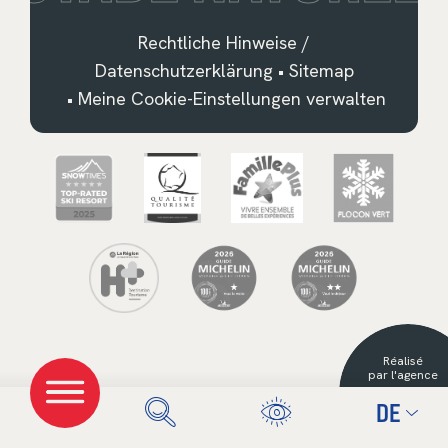
Rechtliche Hinweise /
Datenschutzerklärung
•
Sitemap
•
Meine Cookie-Einstellungen verwalten
Français
English
Deutsch
Nederlands
Réalisé
Español
par l'agence
DE