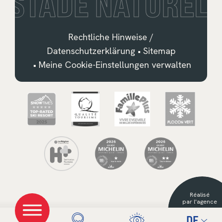
STADE NATUREL
Rechtliche Hinweise /
Datenschutzerklärung
•
Sitemap
•
Meine Cookie-Einstellungen verwalten
Français
English
Deutsch
Nederlands
Réalisé
Español
par l'agence
DE