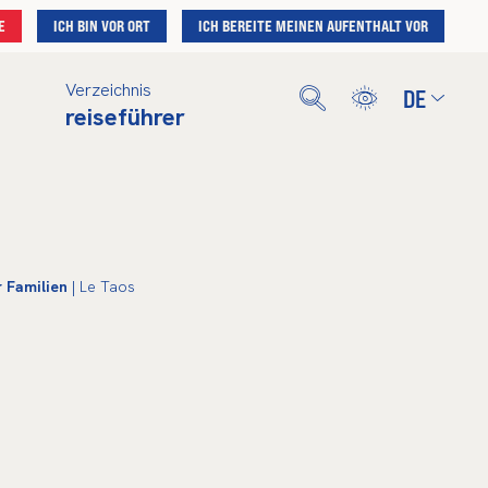
E
ICH BIN VOR ORT
ICH BEREITE MEINEN AUFENTHALT VOR
Verzeichnis
DE
reiseführer
Français
English
Deutsch
Nederlands
Español
r Familien
| Le Taos