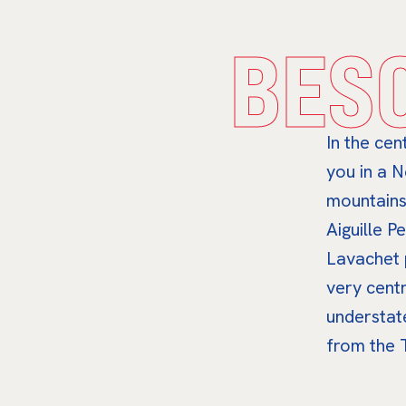
BES
In the cen
you in a 
mountains 
Aiguille P
Lavachet p
very centr
understate
from the 