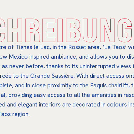
CHREIBUNG
tre of Tignes le Lac, in the Rosset area, ‘Le Taos’ 
New Mexico inspired ambiance, and allows you to di
as never before, thanks to its uninterrupted views
ercée to the Grande Sassière. With direct access on
iste, and in close proximity to the Paquis chairlift, 
al, providing easy access to all the amenities in res
d and elegant interiors are decorated in colours in
Taos region.