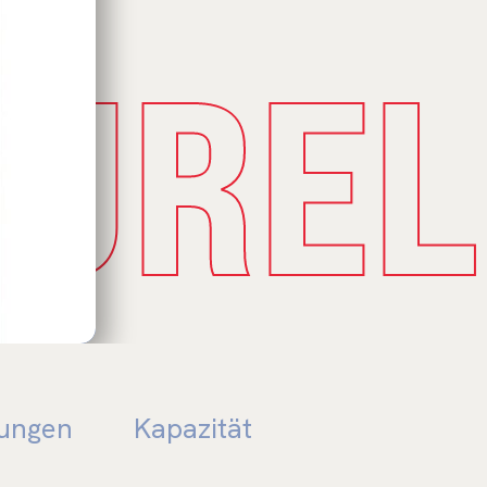
TUREL
tungen
Kapazität