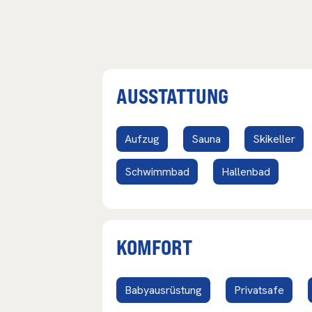
AUSSTATTUNG
Aufzug
Sauna
Skikeller
Schwimmbad
Hallenbad
KOMFORT
Babyausrüstung
Privatsafe