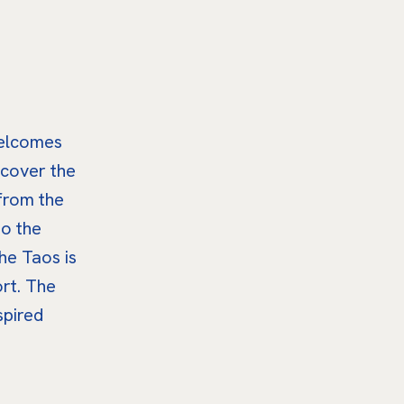
welcomes
scover the
 from the
to the
the Taos is
ort. The
spired