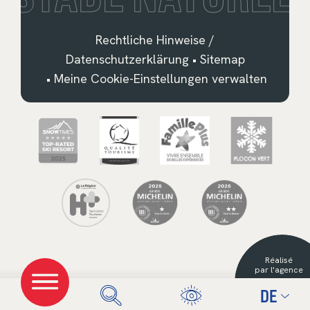
Rechtliche Hinweise /
Datenschutzerklärung
•
Sitemap
•
Meine Cookie-Einstellungen verwalten
Français
English
Deutsch
Nederlands
Réalisé
Español
par l'agence
DE